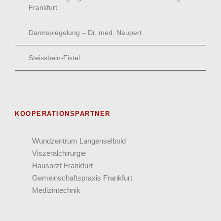
Frankfurt
Darmspiegelung – Dr. med. Neupert
Steissbein-Fistel
KOOPERATIONSPARTNER
Wund­zentrum Langen­selbold
Viszeral­chirurgie
Hausarzt Frank­furt
Gemein­schafts­praxis Frankfurt
Medizin­technik