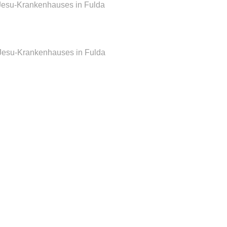
 Jesu-Krankenhauses in Fulda
z Jesu-Krankenhauses in Fulda
KOOPERATIONSPARTNER
Wund­zentrum Langen­selbold
Viszeral­chirurgie
Hausarzt Frank­furt
Gemein­schafts­praxis
 den
Frankfurt
Medizin­technik