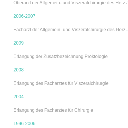
Oberarzt der Allgemein- und Viszeralchirurgie des Herz
2006-2007
Facharzt der Allgemein- und Viszeralchirurgie des Her
2009
Erlangung der Zusatzbezeichnung Proktologie
2008
BÖRSE
BEITRÄGE
Erlangung des Facharztes für Viszeralchirurgie
Fürsorgliche Behandlung
rzthelferin
acharzt
2004
In eigener Sache
uchhaltung
Erlangung des Facharztes für Chirurgie
Dr. med. Degel gehört zu
führenden Chirurgen in
1996-2006
HTLICHES