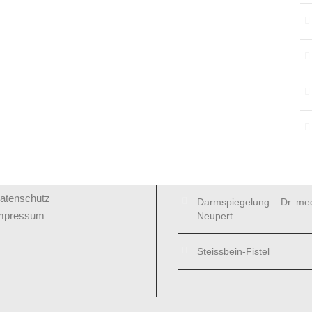
BÖRSE
BEITRÄGE
Fürsorgliche Behandlung
rzthelferin
acharzt
In eigener Sache
uchhaltung
Dr. med. Degel gehört zu
führenden Chirurgen in
HTLICHES
Frankfurt
atenschutz
Darmspiegelung – Dr. me
mpressum
Neupert
Steissbein-Fistel