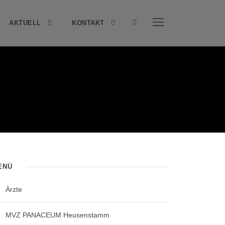
AKTUELL
KONTAKT
ENÜ
Ärzte
MVZ PANACEUM Heusenstamm