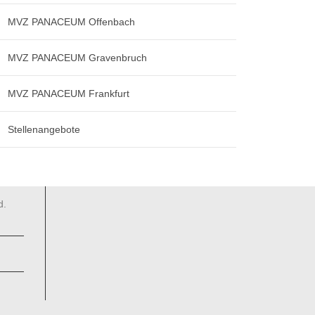
MVZ PANACEUM Offenbach
KOOPERATIONSPARTNER
MVZ PANACEUM Gravenbruch
Wund­zentrum Langen­selbold
Viszeral­chirurgie
MVZ PANACEUM Frankfurt
Hausarzt Frank­furt
Gemein­schafts­praxis
Stellenangebote
 den
Frankfurt
Medizin­technik
d.