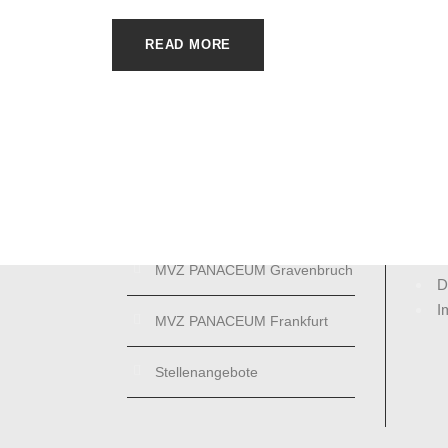
MENÜ
READ MORE
JOB
Ärzte
A
F
MVZ PANACEUM
B
Heusenstamm
MVZ PANACEUM Offenbach
REC
MVZ PANACEUM Gravenbruch
D
I
MVZ PANACEUM Frankfurt
Stellenangebote