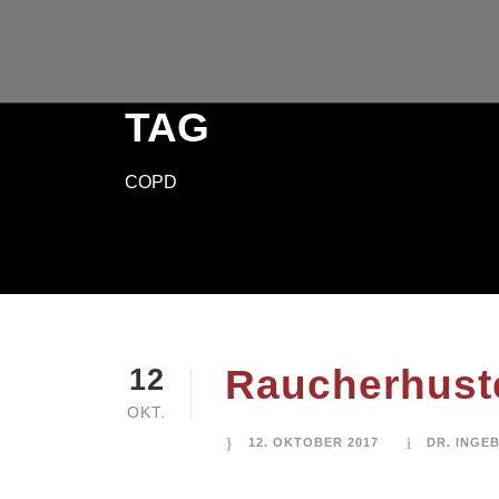
TAG
COPD
Raucherhust
12
OKT.
12. OKTOBER 2017
DR. INGE