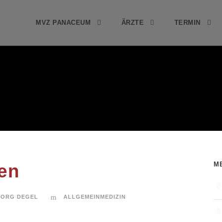
MVZ PANACEUM
ÄRZTE
TERMIN
M
en
BORG DEGEL
ALLGEMEINMEDIZIN