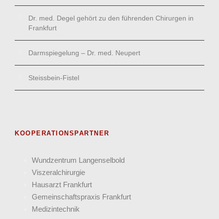
Dr. med. Degel gehört zu den führenden Chirurgen in
Frankfurt
Darmspiegelung – Dr. med. Neupert
Steissbein-Fistel
KOOPERATIONSPARTNER
Wund­zentrum Langen­selbold
Viszeral­chirurgie
Hausarzt Frank­furt
Gemein­schafts­praxis Frankfurt
Medizin­technik