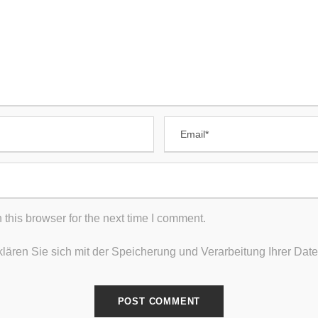
BÖRSE
BEITRÄGE
Fürsorgliche Behandlung
rzthelferin
acharzt
In eigener Sache
uchhaltung
Dr. med. Degel gehört zu
führenden Chirurgen in
HTLICHES
Frankfurt
atenschutz
Darmspiegelung – Dr. me
mpressum
Neupert
this browser for the next time I comment.
Steissbein-Fistel
klären Sie sich mit der Speicherung und Verarbeitung Ihrer Da