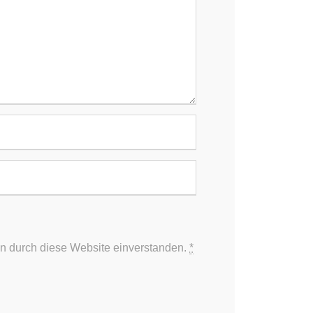
KOOPERATIONSPARTNER
Wund­zentrum Langen­selbold
Viszeral­chirurgie
Hausarzt Frank­furt
Gemein­schafts­praxis
 den
Frankfurt
Medizin­technik
d.
ten durch diese Website einverstanden.
*