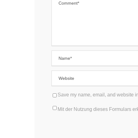
MENÜ
JOB
Ärzte
A
F
MVZ PANACEUM
B
Heusenstamm
MVZ PANACEUM Offenbach
REC
MVZ PANACEUM Gravenbruch
D
I
MVZ PANACEUM Frankfurt
Save my name, email, and website in 
Mit der Nutzung dieses Formulars er
Stellenangebote