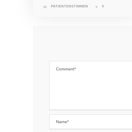
PATIENTENSTIMMEN
0
MENÜ
JOB
Ärzte
A
F
MVZ PANACEUM
B
Heusenstamm
MVZ PANACEUM Offenbach
REC