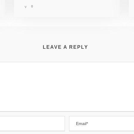
0
LEAVE A REPLY
BÖRSE
BEITRÄGE
Fürsorgliche Behandlung
rzthelferin
acharzt
In eigener Sache
uchhaltung
Dr. med. Degel gehört zu
führenden Chirurgen in
HTLICHES