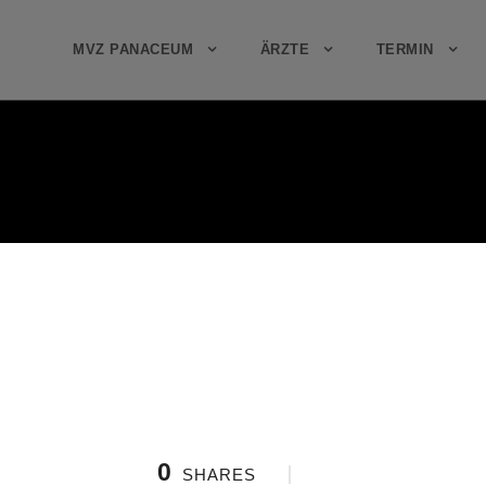
MVZ PANACEUM
ÄRZTE
TERMIN
0
SHARES