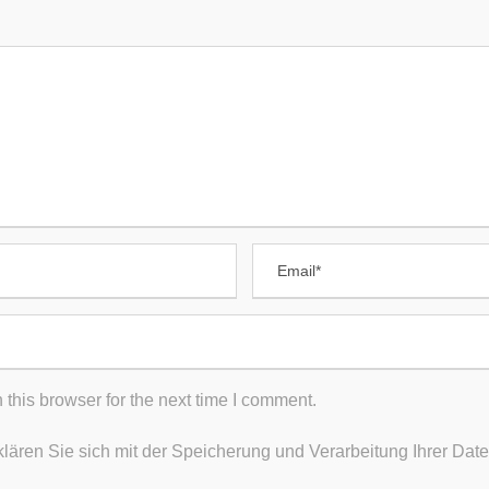
BÖRSE
BEITRÄGE
Fürsorgliche Behandlung
rzthelferin
acharzt
In eigener Sache
uchhaltung
Dr. med. Degel gehört zu
führenden Chirurgen in
HTLICHES
Frankfurt
atenschutz
Darmspiegelung – Dr. me
mpressum
Neupert
this browser for the next time I comment.
Steissbein-Fistel
klären Sie sich mit der Speicherung und Verarbeitung Ihrer Da