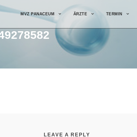
MVZ PANACEUM
ÄRZTE
TERMIN
49278582
LEAVE A REPLY