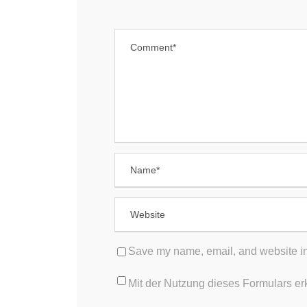
MENÜ
JOB
Ärzte
A
F
MVZ PANACEUM
B
Heusenstamm
MVZ PANACEUM Offenbach
REC
MVZ PANACEUM Gravenbruch
D
I
MVZ PANACEUM Frankfurt
Save my name, email, and website in 
Mit der Nutzung dieses Formulars er
Stellenangebote