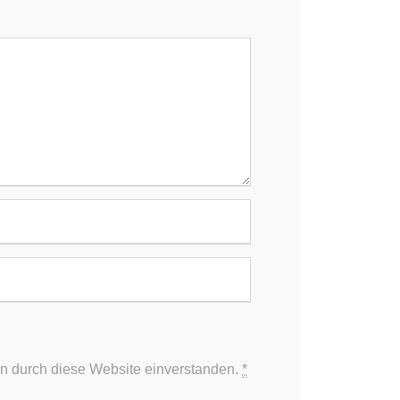
KOOPERATIONSPARTNER
Wund­zentrum Langen­selbold
Viszeral­chirurgie
Hausarzt Frank­furt
Gemein­schafts­praxis
 den
Frankfurt
Medizin­technik
d.
ten durch diese Website einverstanden.
*