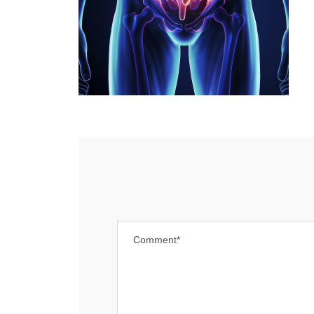
MENÜ
JOB
Ärzte
A
F