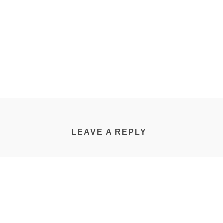
LEAVE A REPLY
BÖRSE
BEITRÄGE
Fürsorgliche Behandlung
rzthelferin
acharzt