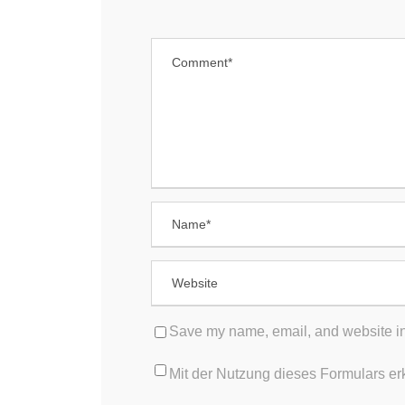
MENÜ
JOB
Ärzte
A
F
MVZ PANACEUM
B
Heusenstamm
MVZ PANACEUM Offenbach
REC
MVZ PANACEUM Gravenbruch
D
I
MVZ PANACEUM Frankfurt
Save my name, email, and website in 
Mit der Nutzung dieses Formulars er
Stellenangebote