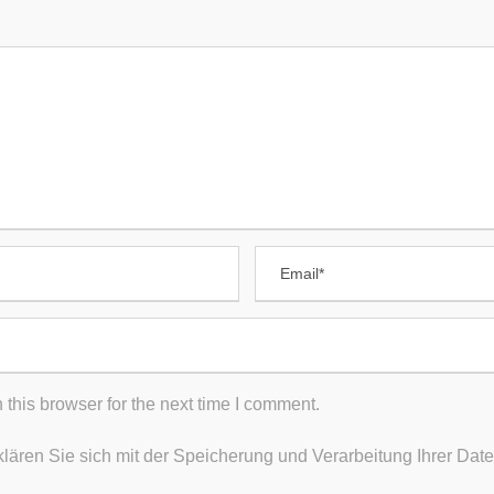
BÖRSE
BEITRÄGE
Fürsorgliche Behandlung
rzthelferin
acharzt
In eigener Sache
uchhaltung
Dr. med. Degel gehört zu
führenden Chirurgen in
HTLICHES
Frankfurt
atenschutz
Darmspiegelung – Dr. me
mpressum
Neupert
this browser for the next time I comment.
Steissbein-Fistel
klären Sie sich mit der Speicherung und Verarbeitung Ihrer Da