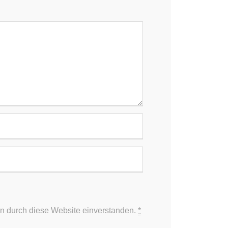
KOOPERATIONSPARTNER
Wund­zentrum Langen­selbold
Viszeral­chirurgie
Hausarzt Frank­furt
Gemein­schafts­praxis
 den
Frankfurt
Medizin­technik
d.
ten durch diese Website einverstanden.
*