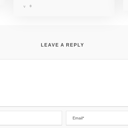
0
LEAVE A REPLY
BÖRSE
BEITRÄGE
Fürsorgliche Behandlung
rzthelferin
acharzt
In eigener Sache
uchhaltung
Dr. med. Degel gehört zu
führenden Chirurgen in
HTLICHES