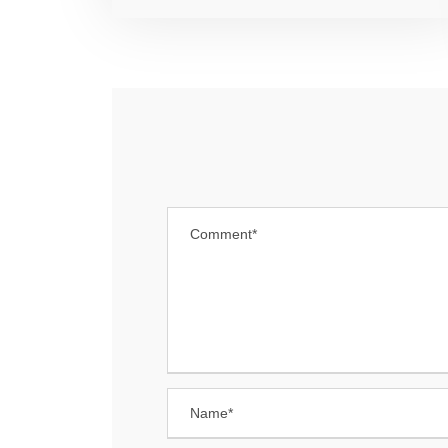
MENÜ
JOB
Ärzte
A
F
MVZ PANACEUM
B
Heusenstamm
MVZ PANACEUM Offenbach
REC