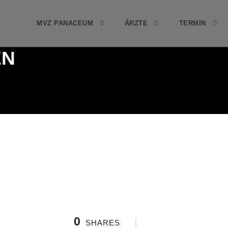
MVZ PANACEUM
ÄRZTE
TERMIN
EN
0
SHARES