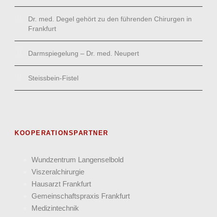
Dr. med. Degel gehört zu den führenden Chirurgen in
Frankfurt
Darmspiegelung – Dr. med. Neupert
Steissbein-Fistel
KOOPERATIONSPARTNER
Wund­zentrum Langen­selbold
Viszeral­chirurgie
Hausarzt Frank­furt
Gemein­schafts­praxis Frankfurt
Medizin­technik